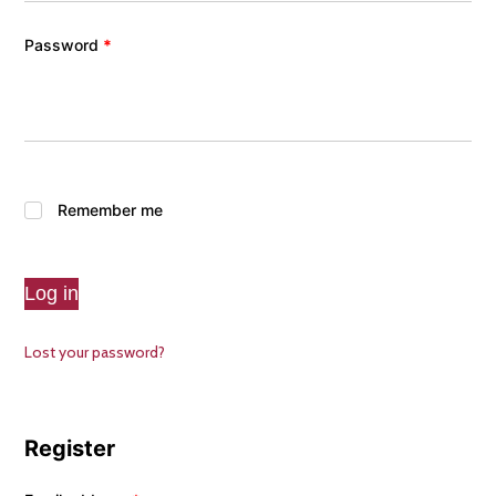
o
Password
*
Remember me
Log in
Lost your password?
Register