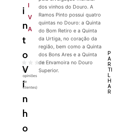
I
dos vinhos do Douro. A
i
Ramos Pinto possui quatro
V
n
quintas no Douro: a Quinta
A
do Bom Retiro e a Quinta
t
da Urtiga, no coração da
região, bem como a Quinta
o
P
dos Bons Ares e a Quinta
A
de Ervamoira no Douro
R
V
TI
Superior.
(
0
L
opiniões
H
i
de
A
clientes)
R
n
h
o