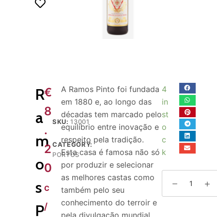
o
A Ramos Pinto foi fundada
4
R
€
em 1880 e, ao longo das
in
8
a
décadas tem marcado pelo
st
SKU:
13001
equilíbrio entre inovação e
o
.
m
respeito pela tradição.
c
CATEGORY:
2
Esta casa é famosa não só
k
PORTOS
o
por produzir e selecionar
0
as melhores castas como
s
c
também pelo seu
conhecimento do terroir e
/
P
pela divulgação mundial