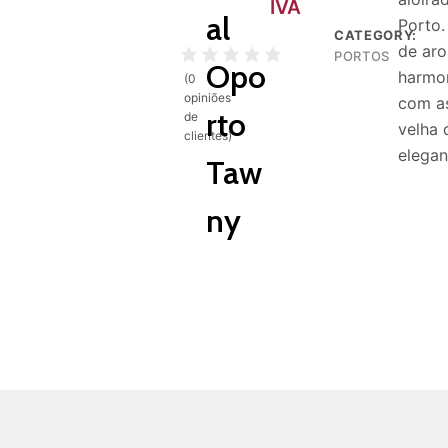
IVA
al
Porto.
CATEGORY:
de aro
PORTOS
Opo
harmo
(
0
opiniões
com a
rto
de
velha
clientes)
elegan
Taw
ny