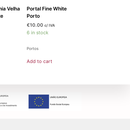
ia Velha
Portal Fine White
te
Porto
€
10.00
c/ IVA
6 in stock
Portos
Add to cart