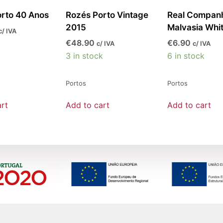
rto 40 Anos
Rozés Porto Vintage
Real Companh
2015
Malvasia Whi
c/ IVA
€
48.90
€
6.90
c/ IVA
c/ IVA
3 in stock
6 in stock
Portos
Portos
rt
Add to cart
Add to cart