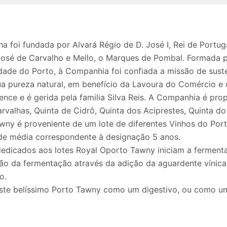
a foi fundada por Alvará Régio de D. José I, Rei de Portug
José de Carvalho e Mello, o Marques de Pombal. Formada pe
de do Porto, à Companhia foi confiada a missão de susten
ua pureza natural, em benefício da Lavoura do Comércio e
ce e é gerida pela familia Silva Reis. A Companhia é propr
rvalhas, Quinta de Cidrô, Quinta dos Aciprestes, Quinta do
wny é proveniente de um lote de diferentes Vinhos do Por
de média correspondente à designação 5 anos.
 dedicados aos lotes Royal Oporto Tawny iniciam a fermen
pção da fermentação através da adição da aguardente vínica
o.
 este belíssimo Porto Tawny como um digestivo, ou como