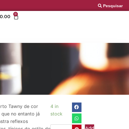
Pesquisar
0
0.00
rto Tawny de cor
4 in
 que no entanto já
stock
tra reflexos
Add
dos, típicos do estilo de