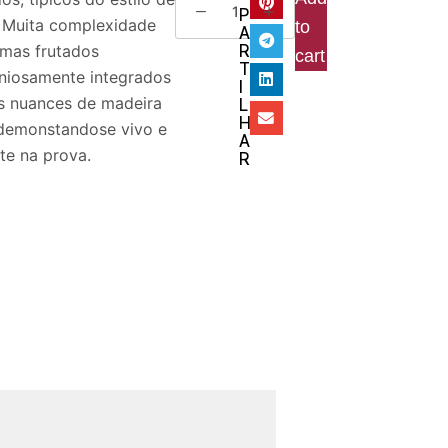
P
 Muita complexidade
to
A
R
mas frutados
cart
T
niosamente integrados
I
s nuances de madeira
L
H
 demonstandose vivo e
A
te na prova.
R