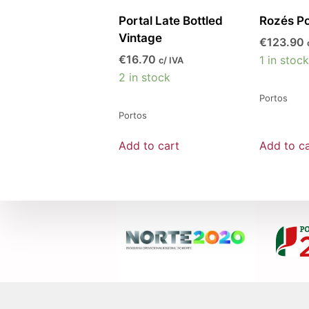
Portal Late Bottled
Rozés Po
Vintage
€
123.90
€
16.70
1 in stock
c/ IVA
2 in stock
Portos
Portos
Add to cart
Add to ca