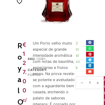
o
Um Porto velho muito
2
R
€
especial de grande
in
1
o
intensidade aromática
st
SKU:
13081
com notas de baunilha,
oc
2
y
especiarias e frutos
k
CATEGORY:
7.
secos. Na prova revela-
PORTOS
a
se potente e aveludado
0
com a aguardente bem
l
0
casada, enchendo o
palato de sabores
c/
O
intensos. É coroado por