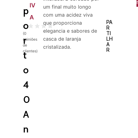
IV
um final muito longo
p
com uma acidez viva
A
PA
o
que proporciona
R
elegancia e sabores de
TI
(
0
r
LH
casca de laranja
opiniões
A
de
cristalizada.
R
clientes)
t
o
4
0
A
n