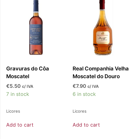
o
Gravuras do Côa
Real Companhia Velha
Moscatel
Moscatel do Douro
€
5.50
€
7.90
c/ IVA
c/ IVA
7 in stock
6 in stock
Licores
Licores
Add to cart
Add to cart