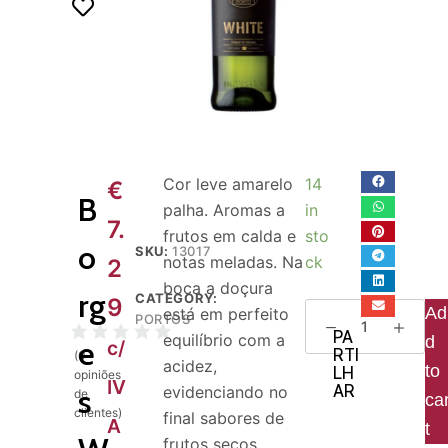
o
Cor leve amarelo
14
€
B
palha. Aromas a
in
7.
frutos em calda e
sto
o
SKU:
13017
notas meladas. Na
ck
2
boca a doçura
rg
CATEGORY:
9
Ad
está em perfeito
PORTOS
PA
equilíbrio com a
d
e
c/
RTI
(
0
acidez,
to
LH
opiniões
IV
AR
s
evidenciando no
de
ca
clientes)
final sabores de
A
t
frutos secos