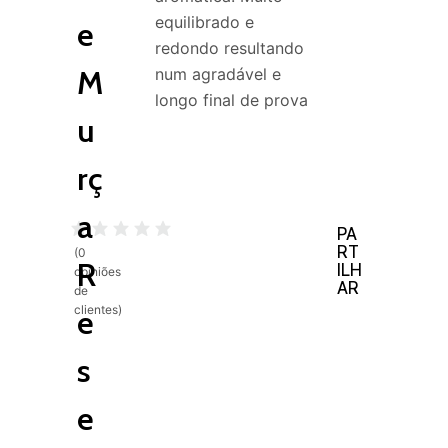
equilibrado e
e
redondo resultando
M
num agradável e
longo final de prova
u
rç
a
PA
RT
(
0
R
ILH
opiniões
AR
de
clientes)
e
s
e