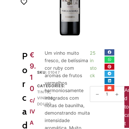
o
Um vinho muito
25
P
€
fresco, de belíssima
in
9.
o
cor ruby com
sto
SKU:
01047
aromas de frutos
ck
1
r
vermelhos
CATEGORIES:
0
A
harmoniosamente
TINTO
,
c
integrados com
VINHOS
,
d
c/
DOURO
notas de baunilha,
to
a
IV
demonstrando muita
c
intensidade
A
d
t
aromática. Muito