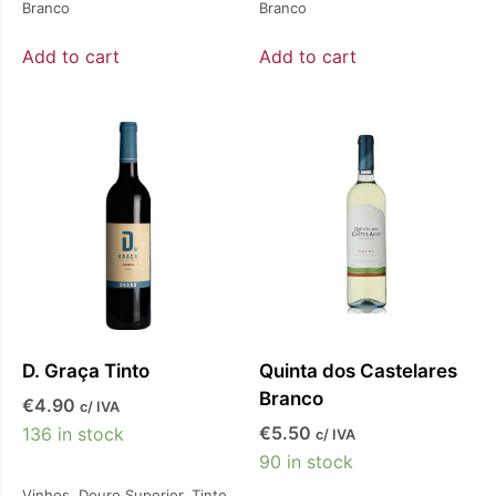
Branco
Branco
Add to cart
Add to cart
D. Graça Tinto
Quinta dos Castelares
Branco
€
4.90
c/ IVA
€
5.50
136 in stock
c/ IVA
90 in stock
Vinhos
,
Douro Superior
,
Tinto