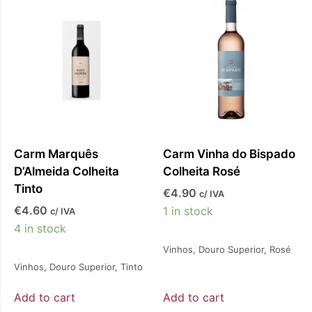
o
Carm Marquês
Carm Vinha do Bispado
D’Almeida Colheita
Colheita Rosé
Tinto
€
4.90
c/ IVA
€
4.60
1 in stock
c/ IVA
4 in stock
Vinhos
,
Douro Superior
,
Rosé
Vinhos
,
Douro Superior
,
Tinto
Add to cart
Add to cart