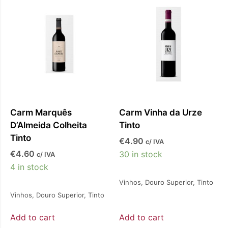
o
Carm Marquês
Carm Vinha da Urze
D’Almeida Colheita
Tinto
Tinto
€
4.90
c/ IVA
€
4.60
30 in stock
c/ IVA
4 in stock
Vinhos
,
Douro Superior
,
Tinto
Vinhos
,
Douro Superior
,
Tinto
Add to cart
Add to cart