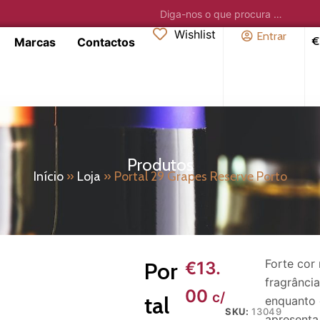
Wishlist
Entrar
€
Marcas
Contactos
Produtos
Início
»
Loja
»
Portal 29 Grapes Reserve Porto
Forte cor
Por
€
13.
fragrânci
00
c/
tal
enquanto 
SKU:
13049
apresent