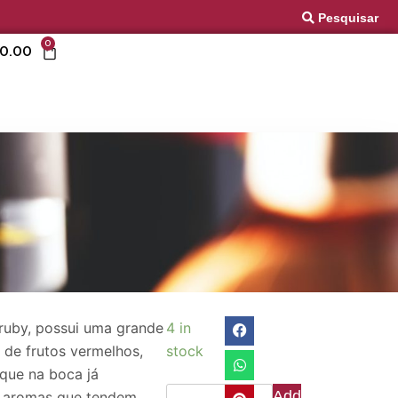
Pesquisar
0
0.00
 ruby, possui uma grande
4 in
a de frutos vermelhos,
stock
que na boca já
Add
a aromas que tendem