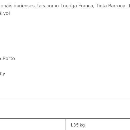
onais durienses, tais como Touriga Franca, Tinta Barroca, T
% vol
o Porto
uby
1.35 kg