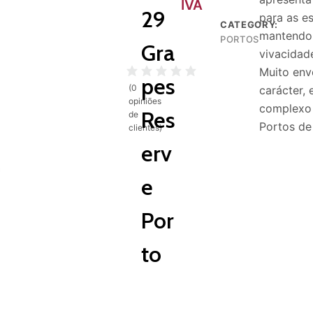
IVA
29
para as es
CATEGORY:
mantendo 
PORTOS
Gra
vivacidad
Muito env
pes
(
0
carácter,
opiniões
complexo 
Res
de
Portos de
clientes)
erv
e
Por
to