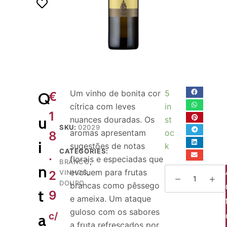
o
Um vinho de bonita cor
5
Q
€
cítrica com leves
in
1
u
nuances douradas. Os
st
SKU:
02029
aromas apresentam
oc
8
i
sugestões de notas
k
CATEGORIES:
.
florais e especiadas que
BRANCO
,
n
evoluem para frutas
2
VINHOS
,
DOURO
brancas como pêssego
t
9
e ameixa. Um ataque
guloso com os sabores
c/
a
a fruta refrescados por