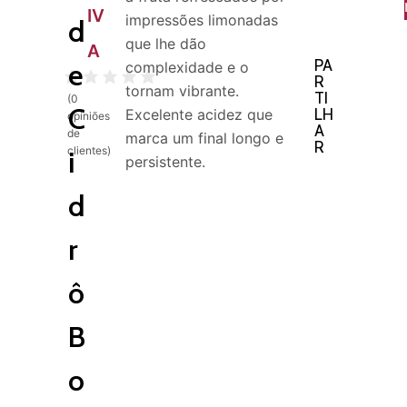
IV
impressões limonadas
d
que lhe dão
A
PA
e
complexidade e o
R
tornam vibrante.
TI
(
0
C
LH
Excelente acidez que
opiniões
A
de
marca um final longo e
R
clientes)
i
persistente.
d
r
ô
B
o