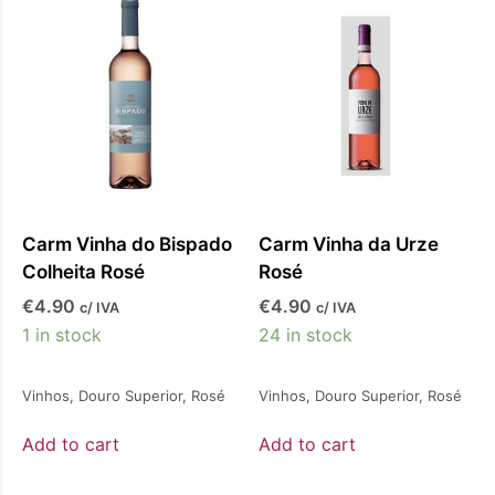
o
Carm Vinha do Bispado
Carm Vinha da Urze
Colheita Rosé
Rosé
€
4.90
€
4.90
c/ IVA
c/ IVA
1 in stock
24 in stock
Vinhos
,
Douro Superior
,
Rosé
Vinhos
,
Douro Superior
,
Rosé
Add to cart
Add to cart