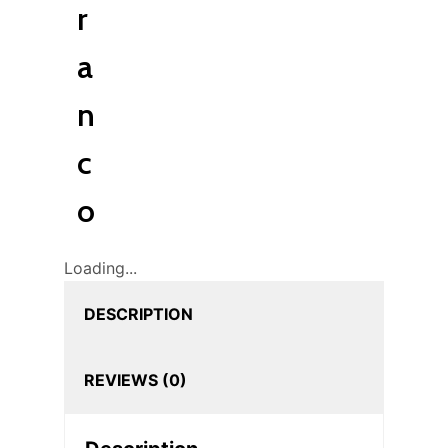
r
a
n
c
o
Loading...
DESCRIPTION
REVIEWS (0)