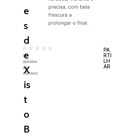
precisa, com bela
e
frescura a
s
prolongar o final.
d
PA
e
RTI
(
0
LH
opiniões
AR
X
de
clientes)
is
t
o
B