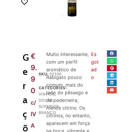
o
Muito interessante,
Es
G
€
com um perfil
got
9.
e
aromático de
ad
SKU:
02100
Rabigato pouco
o
9
r
comum, mais do
CATEGORIES:
0
lado do pêssego e
VINHOS
,
a
da pederneira,
DOURO
c/
SUPERIOR
,
menos citrino. Os
ç
BRANCO
IV
citrinos, no entanto,
aparecem em força
A
õ
na boca, vibrante e