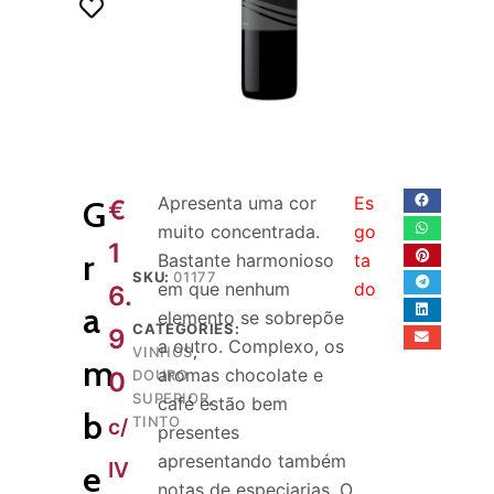
o
Apresenta uma cor
Es
G
€
muito concentrada.
go
1
r
Bastante harmonioso
ta
SKU:
01177
em que nenhum
do
6.
a
elemento se sobrepõe
CATEGORIES:
9
a outro. Complexo, os
VINHOS
,
m
aromas chocolate e
0
DOURO
SUPERIOR
,
café estão bem
b
TINTO
c/
presentes
apresentando também
IV
e
notas de especiarias. O