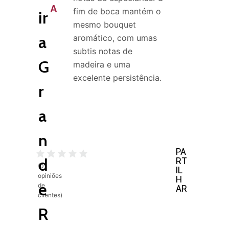
A
fim de boca mantém o
ir
mesmo bouquet
a
aromático, com umas
subtis notas de
G
madeira e uma
excelente persistência.
r
a
n
PA
d
RT
(
0
IL
opiniões
H
e
de
AR
clientes)
R