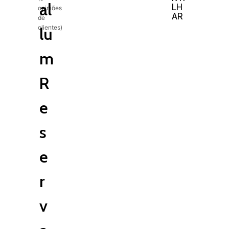
al
LH
opiniões
AR
de
clientes)
lu
m
R
e
s
e
r
v