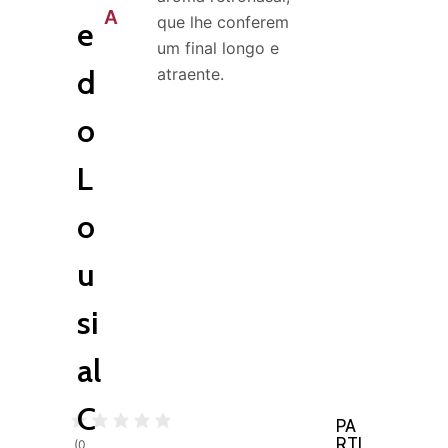
A
que lhe conferem
e
um final longo e
d
atraente.
o
L
o
u
si
al
C
PA
RTI
(
0