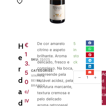
o
De cor amarelo
5
H
€
citrino e aspeto
in
1
e
brilhante. Aroma
sto
SKU:
25023
delicado, fresco e
ck
3.
r
complexo. Na boca,
CATEGORIES:
5
A
surpreende pela
VINHOS
,
d
notável acidez, pela
0
BEIRA
,
d
BRANCO
estrutura marcante,
to
a
c/
textura cremosa e
ca
pelo delicado
IV
d
t
aroma retronasal,