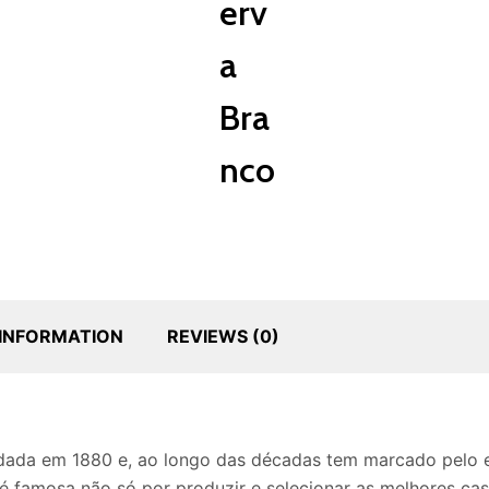
erv
a
Bra
nco
 INFORMATION
REVIEWS (0)
dada em 1880 e, ao longo das décadas tem marcado pelo eq
a é famosa não só por produzir e selecionar as melhores 