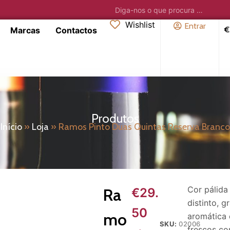
Wishlist
Entrar
€
Marcas
Contactos
Produtos
Início
»
Loja
»
Ramos Pinto Duas Quintas Reserva Branco
Cor pálida
Ra
€
29.
distinto, 
50
mo
aromática 
SKU:
02006
frescos co