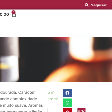
Pesquisar
0
0.00
 dourada. Carácter
5 in
grande complexidade
stock
e muito suave. Aromas
Add
mo bergamota e limão,