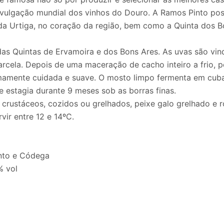
ivulgação mundial dos vinhos do Douro. A Ramos Pinto pos
da Urtiga, no coração da região, bem como a Quinta dos B
 das Quintas de Ervamoira e dos Bons Ares. As uvas são v
rcela. Depois de uma maceração de cacho inteiro a frio, p
mamente cuidada e suave. O mosto limpo fermenta em cuba
e estagia durante 9 meses sob as borras finas.
rustáceos, cozidos ou grelhados, peixe galo grelhado e
vir entre 12 e 14ºC.
into e Códega
% vol