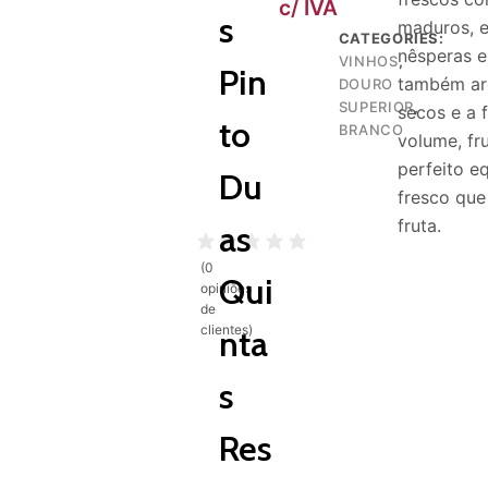
c/ IVA
s
maduros, e
CATEGORIES:
nêsperas e
VINHOS
,
Pin
também ar
DOURO
SUPERIOR
,
secos e a 
to
BRANCO
volume, fr
perfeito eq
Du
fresco que
fruta.
as
(
0
Qui
opiniões
de
clientes)
nta
s
Res