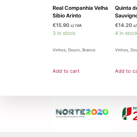
Real Companhia Velha
Quinta d
Síbio Arinto
Sauvigno
€
15.90
€
14.20
c/ IVA
c/
3 in stock
4 in stoc
Vinhos
,
Douro
,
Branco
Vinhos
,
Do
Add to cart
Add to ca