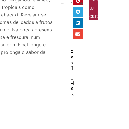
 tropicais como
to
 abacaxi. Revelam-se
cart
omas delicados a frutos
fumo. Na boca apresenta
uta e frescura, num
uilíbrio. Final longo e
 prolonga o sabor da
P
A
R
T
I
L
H
A
R