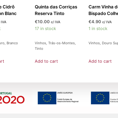
e Cidrô
Quinta das Corriças
Carm Vinha d
n Blanc
Reserva Tinto
Bispado Colh
€
10.00
€
4.90
 IVA
c/ IVA
c/ IVA
k
17 in stock
1 in stock
uro
,
Branco
Vinhos
,
Trás-os-Montes
,
Vinhos
,
Douro Sup
Tinto
rt
Add to cart
Add to cart