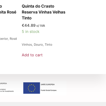
o
Quinta do Crasto
eita Rosé
Reserva Vinhas Velhas
Tinto
€
44.89
c/ IVA
5 in stock
erior
,
Rosé
Vinhos
,
Douro
,
Tinto
Add to cart