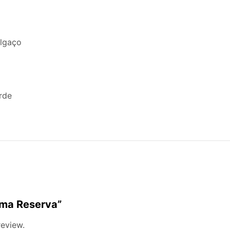
lgaço
rde
oema Reserva”
review.