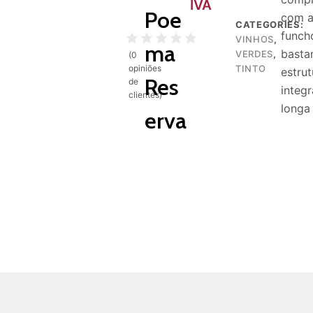
IVA
Poe
com a
CATEGORIES:
funch
VINHOS
,
ma
basta
VERDES
,
(
0
TINTO
opiniões
estru
Res
de
integ
clientes)
longa
erva