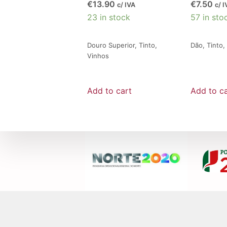
€
13.90
€
7.50
c/ IVA
c/ I
23 in stock
57 in sto
Douro Superior
,
Tinto
,
Dão
,
Tinto
,
Vinhos
Add to cart
Add to ca