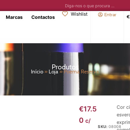
Wishlist
Entrar
€
Marcas
Contactos
Produtos
Início
»
Loja
»
Poema Reserva
Cor c
€
17.5
esver
0
c/
expri
SKU:
08008
compl