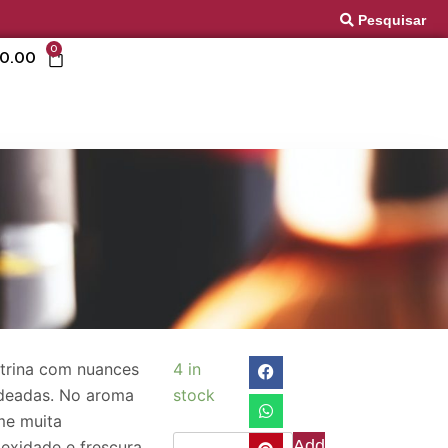
Pesquisar
0
0.00
itrina com nuances
4 in
deadas. No aroma
stock
me muita
Add
exidade e frescura