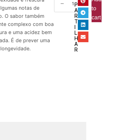
P
lgumas notas de
to
A
R
o. O sabor também
cart
T
nte complexo com boa
I
tura e uma acidez bem
L
H
rada. É de prever uma
A
 longevidade.
R