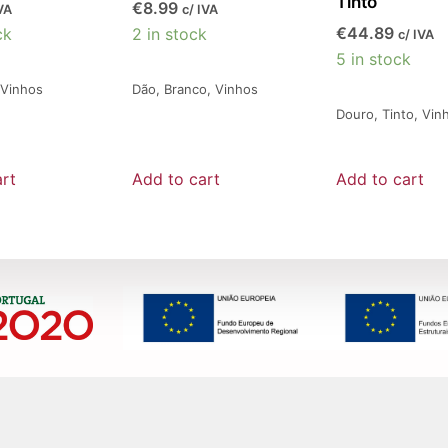
Tinto
€
8.99
VA
c/ IVA
€
44.89
ck
2 in stock
c/ IVA
5 in stock
Vinhos
Dão
,
Branco
,
Vinhos
Douro
,
Tinto
,
Vin
rt
Add to cart
Add to cart