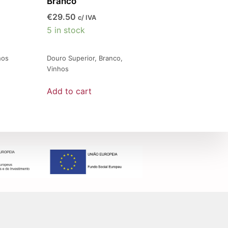
Branco
€
29.50
c/ IVA
5 in stock
hos
Douro Superior
,
Branco
,
Vinhos
Add to cart