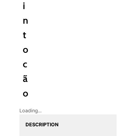
i
n
t
o
c
ã
o
Loading...
DESCRIPTION