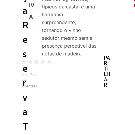
IV
típicos da casta, e uma
a
harmonia
A
R
surpreendente,
tornando o vinho
e
sedutor mesmo sem a
presença percetível das
s
notas de madeira
PA
R
e
TI
(
0
LH
opiniões
A
r
de
R
clientes)
v
a
T