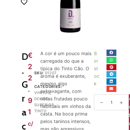
o
A cor é um pouco mais
8
D
€
carregada do que a
in
2
.
típica do Tinto Cão. O
st
SKU:
01207
aroma é exuberante,
oc
2
G
mesmo algo
k
CATEGORIES:
.
extravagante, com
VINHOS
,
r
notas frutadas pouco
9
DOURO
SUPERIOR
,
habituais em vinhos da
a
1
TINTO
casta. Na boca prima
pelos taninos intensos,
c/
ç
mas não agressivos,