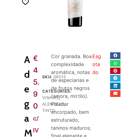
o
Cor granada. Boa
Esg
A
€
complexidade
ota
4
d
aromática, notas
do
SKU:
06013
de especiarias e
5.
e
de frutos negros
CATEGORIES:
9
(amora, mirtilo).
VINHOS
,
g
Paladar
0
ALENTEJO
,
TINTO
encorpado, bem
a
c/
estruturado,
taninos maduros;
IV
M
final elegante e