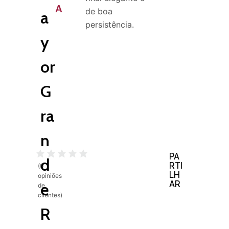
A
de boa
a
persistência.
y
or
G
ra
n
PA
d
RTI
(
0
LH
opiniões
AR
e
de
clientes)
R