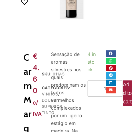
o
Sensação de
4 in
C
€
aromas
sto
4.
ar
silvestres nos
ck
SKU:
01145
quais
6
m
Ad
predominam os
CATEGORIES:
0
frutos
d to
VINHOS
,
M
vermelhos
DOURO
cart
c/
SUPERIOR
,
complexados
ar
TINTO
IVA
por um ligeiro
estágio em
q
madeira. Na