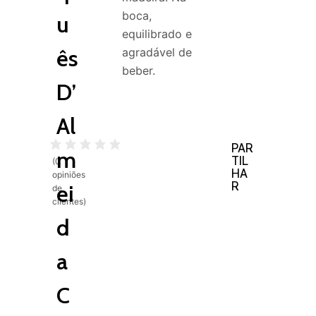
boca,
u
equilibrado e
ês
agradável de
beber.
D’
Al
PAR
m
TIL
(
0
HA
opiniões
R
ei
de
clientes)
d
a
C