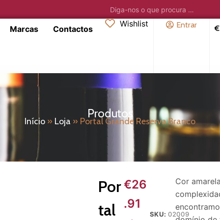
Wishlist
Entrar
€
Marcas
Contactos
Produtos
Início
»
Loja
»
Portal Grande Reserva Branco
Cor amarela
Por
€
26
complexida
.91
tal
encontramos
SKU:
02009
domínio de 