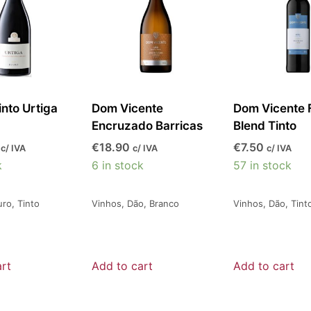
nto Urtiga
Dom Vicente
Dom Vicente F
Encruzado Barricas
Blend Tinto
€
18.90
€
7.50
c/ IVA
c/ IVA
c/ IVA
k
6 in stock
57 in stock
uro
,
Tinto
Vinhos
,
Dão
,
Branco
Vinhos
,
Dão
,
Tint
rt
Add to cart
Add to cart