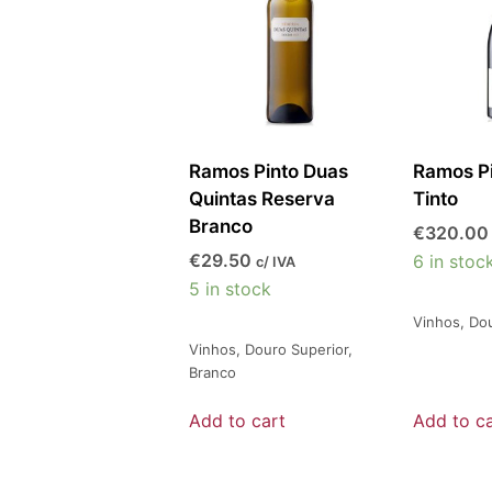
Ramos Pinto Duas
Ramos Pi
Quintas Reserva
Tinto
Branco
€
320.00
€
29.50
6 in stoc
c/ IVA
5 in stock
Vinhos
,
Do
Vinhos
,
Douro Superior
,
Branco
Add to cart
Add to ca