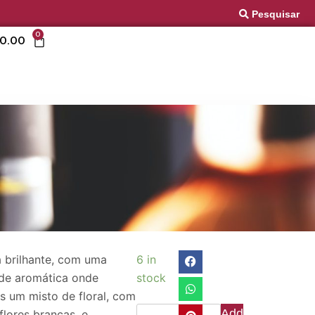
Pesquisar
0
0.00
 brilhante, com uma
6 in
de aromática onde
stock
 um misto de floral, com
Add
flores brancas, e