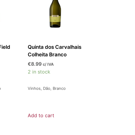
ield
Quinta dos Carvalhais
Colheita Branco
€
8.99
c/ IVA
2 in stock
o
Vinhos
,
Dão
,
Branco
Add to cart