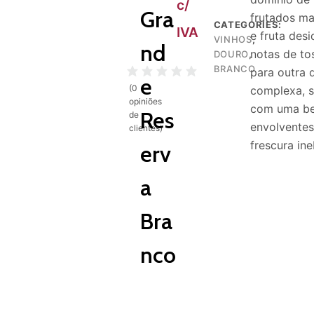
c/
Gra
frutados ma
CATEGORIES:
IVA
e fruta des
VINHOS
,
nd
notas de to
DOURO
,
BRANCO
para outra 
e
(
0
complexa, 
opiniões
com uma be
Res
de
envolventes
clientes)
frescura ine
erv
a
Bra
nco