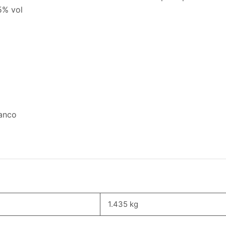
5% vol
ranco
1.435 kg