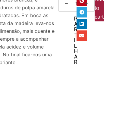
duros de polpa amarela
to
idratadas. Em boca as
cart
P
sta da madeira leva-nos
A
R
dimensão, mais quente e
T
sempre a acompanhar
I
L
la acidez e volume
H
. No final fica-nos uma
A
R
briante.