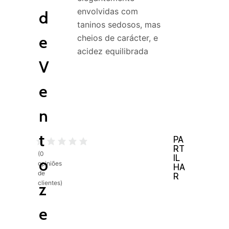
envolvidas com
d
taninos sedosos, mas
e
cheios de carácter, e
acidez equilibrada
V
e
n
t
PA
RT
(
0
IL
o
opiniões
HA
de
R
clientes)
z
e