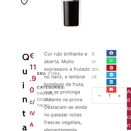
o
Cor rubi brilhante e
6
Q
€
aberta. Muito
in
11
u
expressivo e frutado
sto
SKU:
01284
no nariz, a lembrar
ck
.9
i
bombom de fruta,
CATEGORIES:
0
A
que se prolonga
VINHOS
,
n
durante na prova.
DOURO
,
d
c/
TINTO
Destacam-se ainda
t
t
IV
no paladar notas
c
frescas vegetais,
A
a
rt
elegantemente