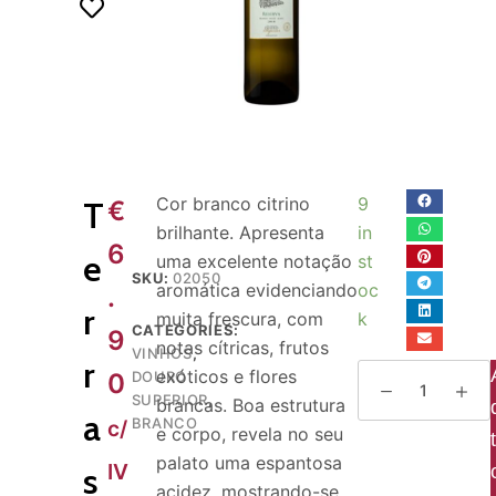
o
Cor branco citrino
9
T
€
brilhante. Apresenta
in
6
e
uma excelente notação
st
SKU:
02050
aromática evidenciando
oc
.
r
muita frescura, com
k
CATEGORIES:
9
notas cítricas, frutos
VINHOS
,
r
exóticos e flores
0
DOURO
SUPERIOR
,
brancas. Boa estrutura
a
BRANCO
c/
e corpo, revela no seu
palato uma espantosa
IV
s
acidez, mostrando-se