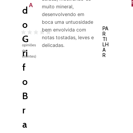
A
muito mineral,
d
desenvolvendo em
o
boca uma untuosidade
PA
bem envolvida com
R
G
notas tostadas, leves e
TI
(
0
LH
delicadas.
opiniões
A
ri
de
R
clientes)
f
o
B
r
a